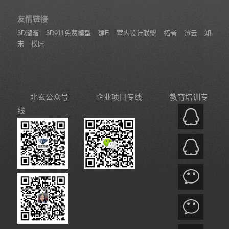
友情链接
3D溜溜
3D911免费模型
建E
室内设计联盟
拓者
渲云
知
末
模匠
北玄公众号
企业项目专线
教育培训专
线