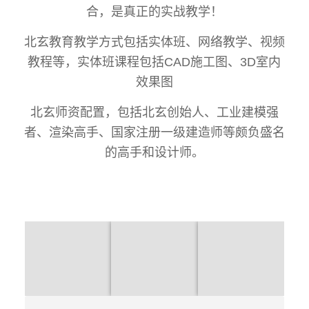
合，是真正的实战教学！
北玄教育教学方式包括实体班、网络教学、视频
教程等，实体班课程包括CAD施工图、3D室内
效果图
北玄师资配置，包括北玄创始人、工业建模强
者、渲染高手、国家注册一级建造师等颇负盛名
的高手和设计师。
30天 室
40天效
60天效
内设计
果图高
果图初
CAD施
级班
级班
工图班
模型渲染VR CR
小白到精通的华