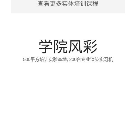
查看更多实体培训课程
实战高端超写实
丽转变
开启高端设计之
路
学院风彩
500平方培训实验基地, 200台专业渲染实习机