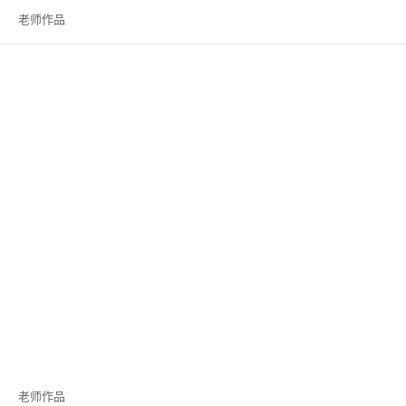
老师作品
老师作品