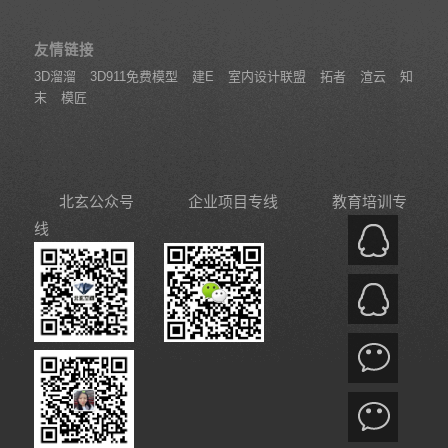
友情链接
3D溜溜
3D911免费模型
建E
室内设计联盟
拓者
渲云
知
末
模匠
北玄公众号
企业项目专线
教育培训专
线