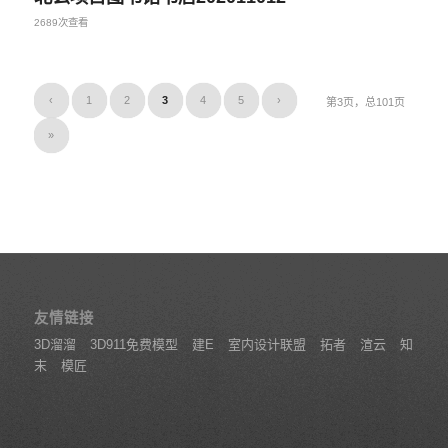
2689次查看
‹
1
2
3
4
5
›
第3页，总101页
»
友情链接
3D溜溜
3D911免费模型
建E
室内设计联盟
拓者
渲云
知
末
模匠