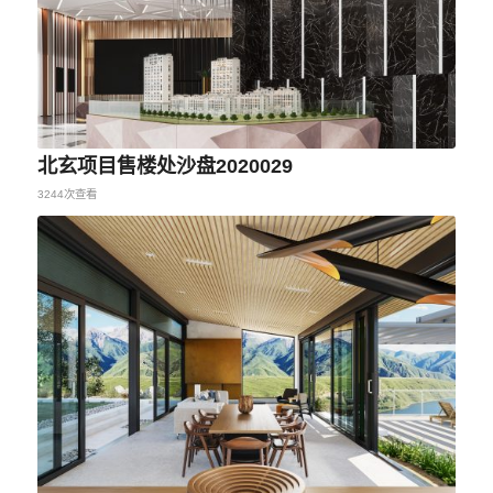
北玄项目售楼处沙盘2020029
3244次查看