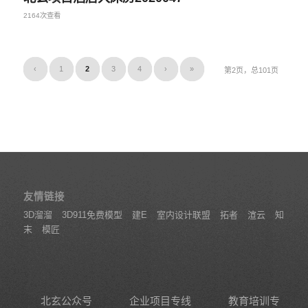
2164次查看
‹
1
2
3
4
›
»
第2页，总101页
友情链接
3D溜溜
3D911免费模型
建E
室内设计联盟
拓者
渲云
知
末
模匠
北玄公众号
企业项目专线
教育培训专