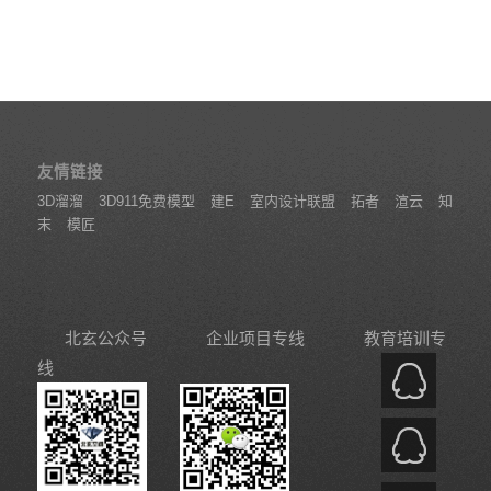
友情链接
3D溜溜
3D911免费模型
建E
室内设计联盟
拓者
渲云
知
末
模匠
北玄公众号
企业项目专线
教育培训专
线