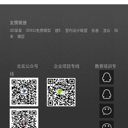
友情链接
3D溜溜
3D911免费模型
建E
室内设计联盟
拓者
渲云
知
末
模匠
北玄公众号
企业项目专线
教育培训专
线