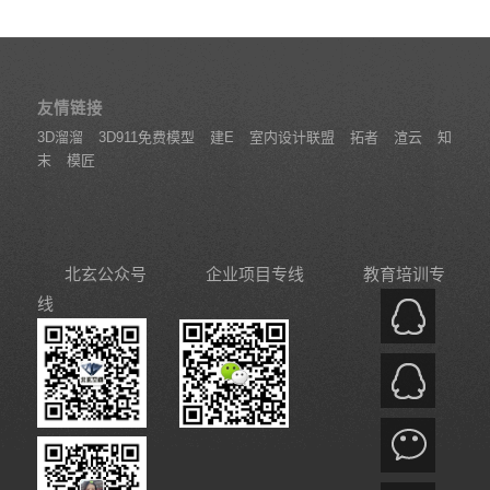
友情链接
3D溜溜
3D911免费模型
建E
室内设计联盟
拓者
渲云
知
末
模匠
北玄公众号
企业项目专线
教育培训专
线